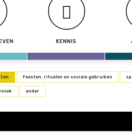
EVEN
KENNIS
sten
feesten, rituelen en sociale gebruiken
sp
hniek
ander