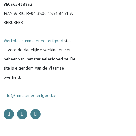
BE0862418882
IBAN & BIC:
BE04 3800 1834 8431 &
BBRUBEBB
Werkplaats immaterieel erfgoed
staat
in voor de
dagelijkse werking en het
beheer van immaterieelerfgoed.be.
De
site is eigendom van de Vlaamse
overheid.
info@immaterieelerfgoed.be