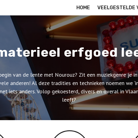
HOME
VEELGESTELDE 
materieel erfgoed lee
 begin van de lente met Nourouz? Zit een muziekgenre je i
vele anderen! Al deze tradities en technieken noemen we ‘i
et iets anders. Volop gekoesterd, divers en overal in Vla
leeft?