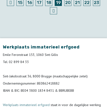
15
16
17
18
19
20
21
22
23
Werkplaats immaterieel erfgoed
Emile Feronstraat 153, 1060 Sint-Gillis
Tel. 02 899 84 33
Sint-Jakobsstraat 36, 8000 Brugge (maatschappelijke zetel)
Ondernemingsnummer
: BE0862418882
IBAN & BIC:
BE04 3800 1834 8431 & BBRUBEBB
Werkplaats immaterieel erfgoed
staat in voor de
dagelijkse werking