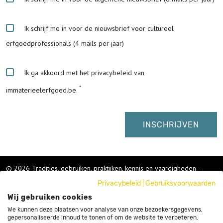
Ik schrijf me in voor de nieuwsbrief voor cultureel
erfgoedprofessionals (4 mails per jaar)
Ik ga akkoord met het privacybeleid van
immaterieelerfgoed.be.
© 2026 Tradities, gebruiken, praktijken, kennis en vaardigheden
-
Cookies wijzigen
-
Privacybeleid
|
Gebruiksvoorwaarden
Colofon
Wij gebruiken cookies
Gebruikersvoorwaarden
Privacybeleid
We kunnen deze plaatsen voor analyse van onze bezoekersgegevens,
gepersonaliseerde inhoud te tonen of om de website te verbeteren.
Cookies