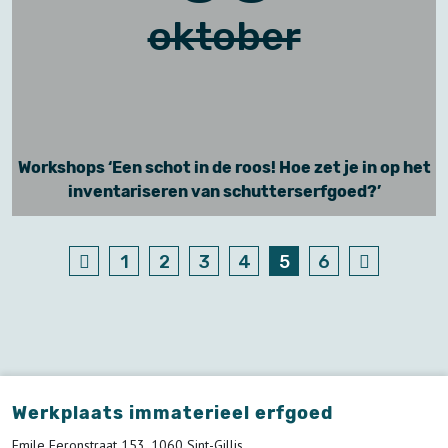
oktober
Workshops ‘Een schot in de roos! Hoe zet je in op het
inventariseren van schutterserfgoed?’
1
2
3
4
5
6
Werkplaats immaterieel erfgoed
Emile Feronstraat 153, 1060 Sint-Gillis