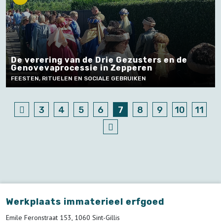
De verering van de Drie Gezusters en de
Genovevaprocessie in Zepperen
FEESTEN, RITUELEN EN SOCIALE GEBRUIKEN
3
4
5
6
7
8
9
10
11
Werkplaats immaterieel erfgoed
Emile Feronstraat 153, 1060 Sint-Gillis