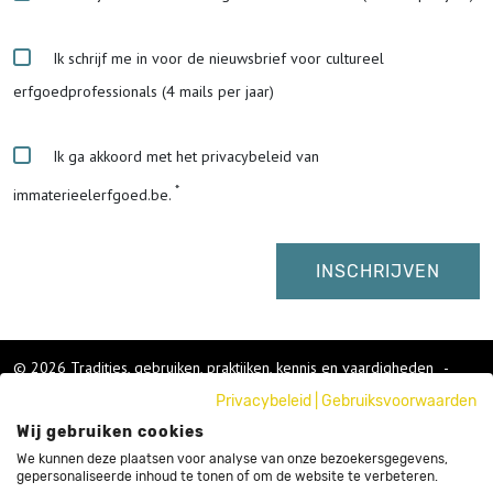
Ik schrijf me in voor de nieuwsbrief voor cultureel
erfgoedprofessionals (4 mails per jaar)
Ik ga akkoord met het privacybeleid van
immaterieelerfgoed.be.
© 2026 Tradities, gebruiken, praktijken, kennis en vaardigheden
-
Cookies wijzigen
-
Privacybeleid
|
Gebruiksvoorwaarden
Colofon
Wij gebruiken cookies
Gebruikersvoorwaarden
Privacybeleid
We kunnen deze plaatsen voor analyse van onze bezoekersgegevens,
gepersonaliseerde inhoud te tonen of om de website te verbeteren.
Cookies