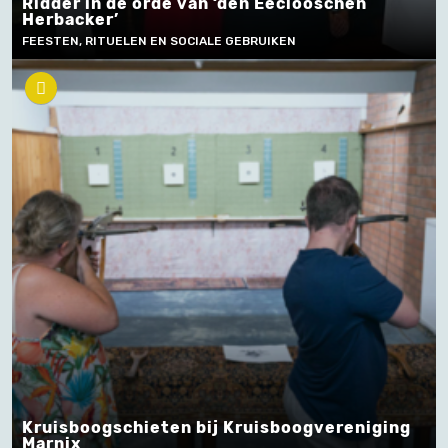
Ridder in de orde van ‘den Eeclooschen
Herbacker’
FEESTEN, RITUELEN EN SOCIALE GEBRUIKEN
Kruisboogschieten bij Kruisboogvereniging
Marnix