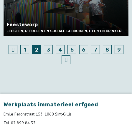
Feesteworp
FEESTEN, RITUELEN EN SOCIALE GEBRUIKEN, ETEN EN DRINKEN
1
2
3
4
5
6
7
8
9
Werkplaats immaterieel erfgoed
Emile Feronstraat 153, 1060 Sint-Gillis
Tel. 02 899 84 33