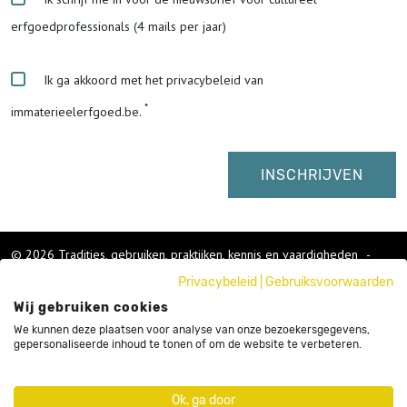
erfgoedprofessionals (4 mails per jaar)
Ik ga akkoord met het privacybeleid van
immaterieelerfgoed.be.
© 2026 Tradities, gebruiken, praktijken, kennis en vaardigheden
-
Cookies wijzigen
-
Privacybeleid
|
Gebruiksvoorwaarden
Colofon
Wij gebruiken cookies
Gebruikersvoorwaarden
Privacybeleid
We kunnen deze plaatsen voor analyse van onze bezoekersgegevens,
gepersonaliseerde inhoud te tonen of om de website te verbeteren.
Cookies
Nieuwsbrief
Sitemap
Ok, ga door
Webdesign by Code d'Or