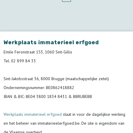
Werkplaats immaterieel erfgoed
Emile Feronstraat 153, 1060 Sint-Gillis
Tel. 02 899 84 33
Sint-Jakobsstraat 36, 8000 Brugge (maatschappelijke zetel)
Ondernemingsnummer
: BE0862418882
IBAN & BIC:
BE04 3800 1834 8431 & BBRUBEBB
Werkplaats immaterieel erfgoed
staat in voor de
dagelijkse werking
en het beheer van immaterieelerfgoed.be.
De site is eigendom van
de Vlaamse overheid.