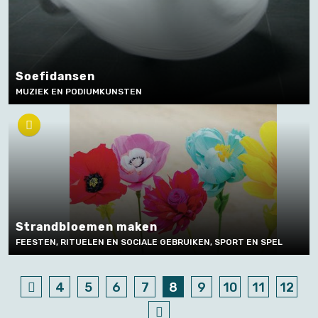
Soefidansen
MUZIEK EN PODIUMKUNSTEN
Strandbloemen maken
FEESTEN, RITUELEN EN SOCIALE GEBRUIKEN, SPORT EN SPEL
4
5
6
7
8
9
10
11
12