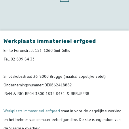
Werkplaats immaterieel erfgoed
Emile Feronstraat 153, 1060 Sint-Gillis
Tel. 02 899 84 33
Sint-Jakobsstraat 36, 8000 Brugge (maatschappelijke zetel)
Ondernemingsnummer
: BE0862418882
IBAN & BIC:
BE04 3800 1834 8431 & BBRUBEBB
Werkplaats immaterieel erfgoed
staat in voor de
dagelijkse werking
en het beheer van immaterieelerfgoed.be.
De site is eigendom van
de Vlaamse overheid.