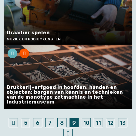
Draailier spelen
MUZIEK EN PODIUMKUNSTEN
Drukkerij-erfgoed in hoofden, handen en
objecten: borgen van kennis en technieken
van de monotype zetmachine in het
Industriemuseum
5
6
7
8
9
10
11
12
13