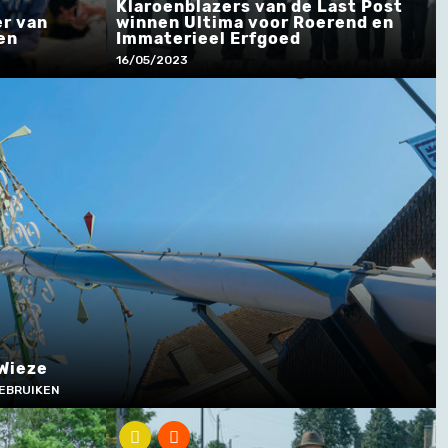
Klaroenblazers van de Last Post
er van
winnen Ultima voor Roerend en
en
Immaterieel Erfgoed
16/05/2023
Wieze
GEBRUIKEN