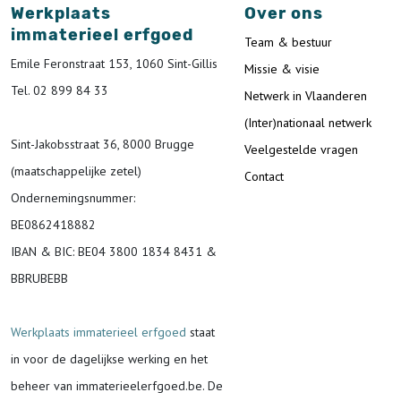
Werkplaats
Over ons
immaterieel erfgoed
Team & bestuur
Emile Feronstraat 153, 1060 Sint-Gillis
Missie & visie
Tel. 02 899 84 33
Netwerk in Vlaanderen
(Inter)nationaal netwerk
Sint-Jakobsstraat 36, 8000 Brugge
Veelgestelde vragen
(maatschappelijke zetel)
Contact
Ondernemingsnummer
:
BE0862418882
IBAN & BIC:
BE04 3800 1834 8431 &
BBRUBEBB
Werkplaats immaterieel erfgoed
staat
in voor de
dagelijkse werking en het
beheer van immaterieelerfgoed.be.
De