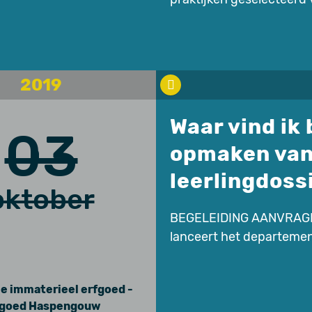
2019
Waar vind ik
03
opmaken van
leerlingdoss
oktober
BEGELEIDING AANVRA
lanceert het departeme
ie immaterieel erfgoed -
fgoed Haspengouw