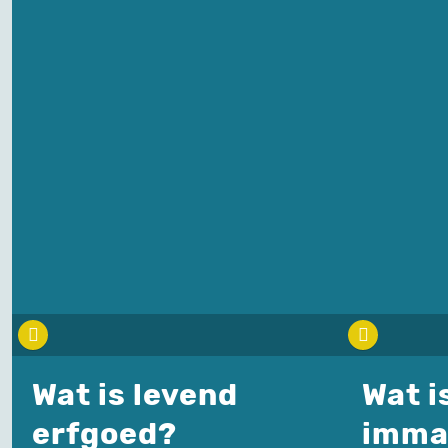
Wat is levend
Wat i
erfgoed?
imma