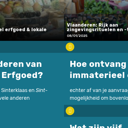
Vlaanderen: Rijk aan
l erfgoed & lokale
zingevingsrituelen en -
08/01/2025
nderen van
Hoe ontvang 
l Erfgoed?
immaterieel
 Sinterklaas en
Sint
-
echter af van je aanvraa
 vele anderen
mogelijkheid om bovenlo