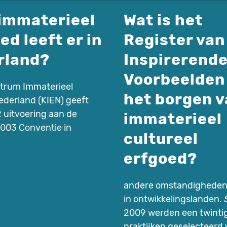
immaterieel
Wat is het
ed leeft er in
Register van
rland?
Inspirerend
Voorbeelden
trum Immaterieel
het borgen v
ederland (KIEN) geeft
 uitvoering aan de
immaterieel
03 Conventie in
cultureel
erfgoed?
andere omstandigheden, 
in ontwikkelingslanden.
2009 werden een twintig
praktijken geselecteerd 