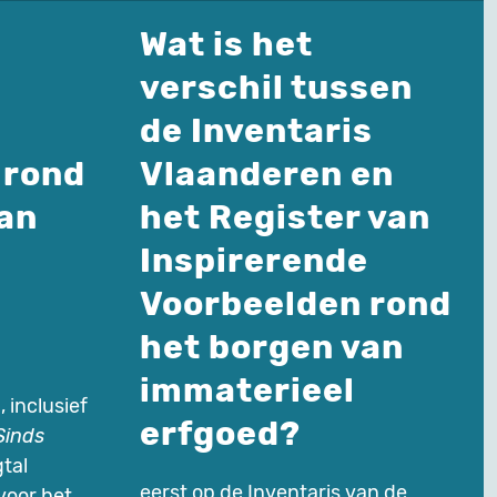
Wat is het
verschil tussen
e
de Inventaris
 rond
Vlaanderen en
an
het Register van
Inspirerende
Voorbeelden rond
het borgen van
immaterieel
inclusief
erfgoed?
Sinds
tal
eerst op de Inventaris van de
voor het