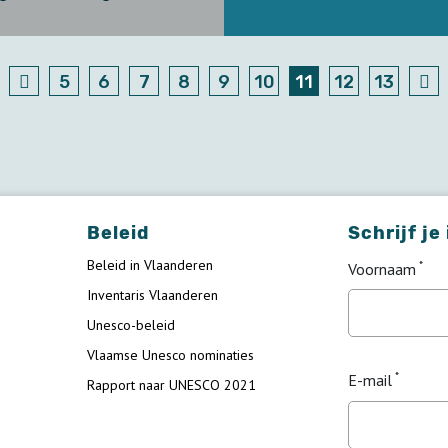
5
6
7
8
9
10
11
12
13
Beleid
Schrijf je
Beleid in Vlaanderen
Voornaam
Inventaris Vlaanderen
Unesco-beleid
Vlaamse Unesco nominaties
E-mail
Rapport naar UNESCO 2021