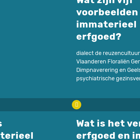
Wat zijn vijf
voorbeelden
immaterieel
erfgoed?
dialect de reuzencultuur
Vlaanderen Floraliën Ge
Dimpnaverering en Geel
psychiatrische gezinsve
s
Wat is het v
terieel
erfgoed en i