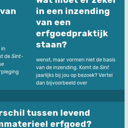
Wat moet er zeker
 van
in een inzending
van een
erfgoedpraktijk
staan?
 in
nt de
Sint
-
wenst, maar vormen niet de basis
se
van de inzending. Komt de
Sint
rpleging
jaarlijks bij jou op bezoek? Vertel
dan bijvoorbeeld over
erschil tussen levend
mmaterieel erfgoed?