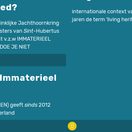
oed?
internationale context
jaren de term ‘living her
inklijke Jachthoornkring
sters van
Sint
-Hubertus
t v.z.w IMMATERIEEL
DOE JE NIET
 Immaterieel
IEN) geeft
sinds
2012
erland