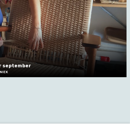
er september
NIEK