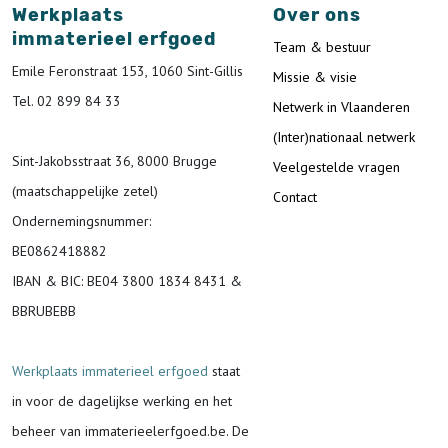
Werkplaats
Over ons
immaterieel erfgoed
Team & bestuur
Emile Feronstraat 153, 1060 Sint-Gillis
Missie & visie
Tel. 02 899 84 33
Netwerk in Vlaanderen
(Inter)nationaal netwerk
Sint-Jakobsstraat 36, 8000 Brugge
Veelgestelde vragen
(maatschappelijke zetel)
Contact
Ondernemingsnummer
:
BE0862418882
IBAN & BIC:
BE04 3800 1834 8431 &
BBRUBEBB
Werkplaats immaterieel erfgoed
staat
in voor de
dagelijkse werking en het
beheer van immaterieelerfgoed.be.
De