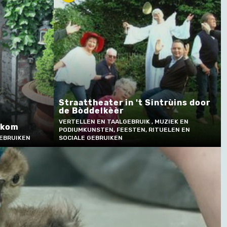
Straattheater in 't Sintrùins door
de Bòddelkèèr
VERTELLEN EN TAALGEBRUIK , MUZIEK EN
nkom
PODIUMKUNSTEN, FEESTEN, RITUELEN EN
GEBRUIKEN
SOCIALE GEBRUIKEN