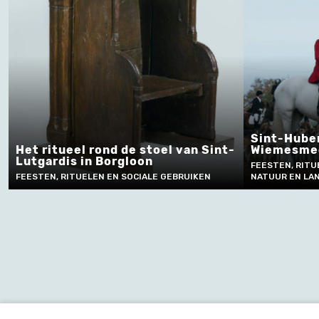
Sint-Hube
Het ritueel rond de stoel van Sint-
Wiemesme
Lutgardis in Borgloon
FEESTEN, RITU
FEESTEN, RITUELEN EN SOCIALE GEBRUIKEN
NATUUR EN LA