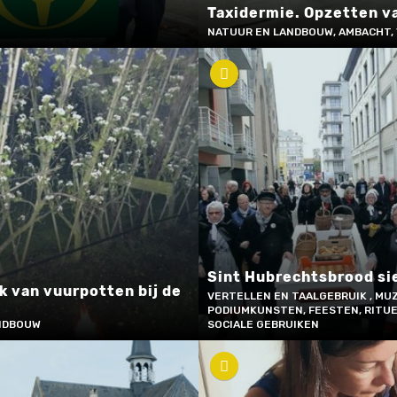
Taxidermie. Opzetten v
NATUUR EN LANDBOUW, AMBACHT,
Sint Hubrechtsbrood si
k van vuurpotten bij de
VERTELLEN EN TAALGEBRUIK , MUZ
PODIUMKUNSTEN, FEESTEN, RITU
NDBOUW
SOCIALE GEBRUIKEN