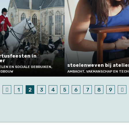
rtusfeesten in
er
stoelenweven bij ateli
ELEN EN SOCIALE GEBRUIKEN,
NDBOUW
AMBACHT, VAKMANSCHAP EN TECH
1
2
3
4
5
6
7
8
9