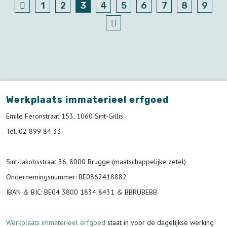
1
2
3
4
5
6
7
8
9
Werkplaats immaterieel erfgoed
Emile Feronstraat 153, 1060 Sint-Gillis
Tel. 02 899 84 33
Sint-Jakobsstraat 36, 8000 Brugge (maatschappelijke zetel)
Ondernemingsnummer
: BE0862418882
IBAN & BIC:
BE04 3800 1834 8431 & BBRUBEBB
Werkplaats immaterieel erfgoed
staat in voor de
dagelijkse werking