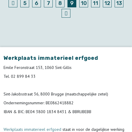
5
6
7
8
9
10
11
12
13
Werkplaats immaterieel erfgoed
Emile Feronstraat 153, 1060 Sint-Gillis
Tel. 02 899 84 33
Sint-Jakobsstraat 36, 8000 Brugge (maatschappelijke zetel)
Ondernemingsnummer
: BE0862418882
IBAN & BIC:
BE04 3800 1834 8431 & BBRUBEBB
Werkplaats immaterieel erfgoed
staat in voor de
dagelijkse werking