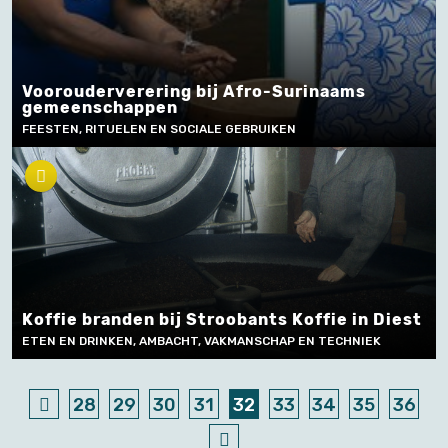
Voorouderverering bij Afro-Surinaams
gemeenschappen
FEESTEN, RITUELEN EN SOCIALE GEBRUIKEN
Koffie branden bij Stroobants Koffie in Diest
ETEN EN DRINKEN, AMBACHT, VAKMANSCHAP EN TECHNIEK
28
29
30
31
32
33
34
35
36