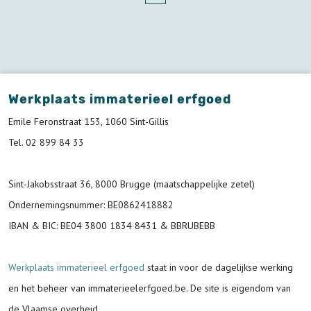
Werkplaats immaterieel erfgoed
Emile Feronstraat 153, 1060 Sint-Gillis
Tel. 02 899 84 33
Sint-Jakobsstraat 36, 8000 Brugge (maatschappelijke zetel)
Ondernemingsnummer
: BE0862418882
IBAN & BIC:
BE04 3800 1834 8431 & BBRUBEBB
Werkplaats immaterieel erfgoed
staat in voor de
dagelijkse werking
en het beheer van immaterieelerfgoed.be.
De site is eigendom van
de Vlaamse overheid.