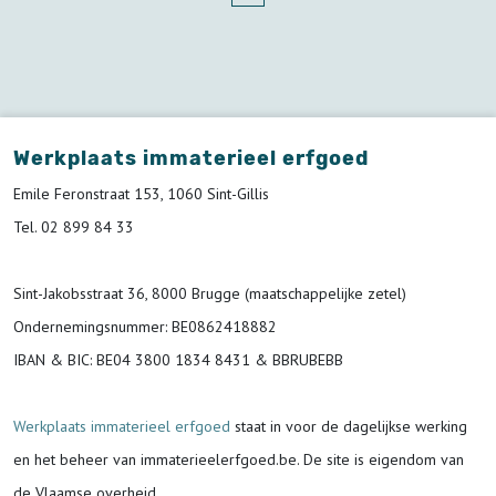
Werkplaats immaterieel erfgoed
Emile Feronstraat 153, 1060 Sint-Gillis
Tel. 02 899 84 33
Sint-Jakobsstraat 36, 8000 Brugge (maatschappelijke zetel)
Ondernemingsnummer
: BE0862418882
IBAN & BIC:
BE04 3800 1834 8431 & BBRUBEBB
Werkplaats immaterieel erfgoed
staat in voor de
dagelijkse werking
en het beheer van immaterieelerfgoed.be.
De site is eigendom van
de Vlaamse overheid.