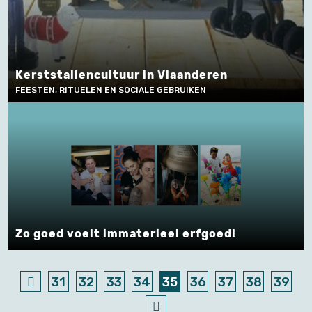
Kerststallencultuur in Vlaanderen
FEESTEN, RITUELEN EN SOCIALE GEBRUIKEN
Zo goed voelt immaterieel erfgoed!
31
32
33
34
35
36
37
38
39