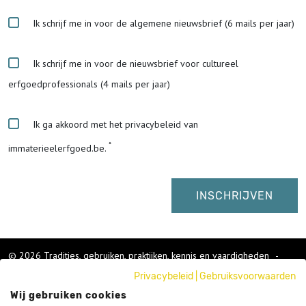
Ik schrijf me in voor de algemene nieuwsbrief (6 mails per jaar)
Ik schrijf me in voor de nieuwsbrief voor cultureel
erfgoedprofessionals (4 mails per jaar)
Ik ga akkoord met het privacybeleid van
immaterieelerfgoed.be.
© 2026 Tradities, gebruiken, praktijken, kennis en vaardigheden
-
Cookies wijzigen
-
Privacybeleid
|
Gebruiksvoorwaarden
Colofon
Wij gebruiken cookies
Gebruikersvoorwaarden