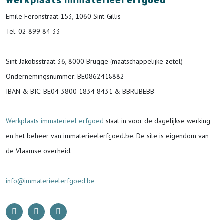
Werkplaats immaterieel erfgoed
Emile Feronstraat 153, 1060 Sint-Gillis
Tel. 02 899 84 33
Sint-Jakobsstraat 36, 8000 Brugge (maatschappelijke zetel)
Ondernemingsnummer
: BE0862418882
IBAN & BIC:
BE04 3800 1834 8431 & BBRUBEBB
Werkplaats immaterieel erfgoed
staat in voor de
dagelijkse werking
en het beheer van immaterieelerfgoed.be.
De site is eigendom van
de Vlaamse overheid.
info@immaterieelerfgoed.be