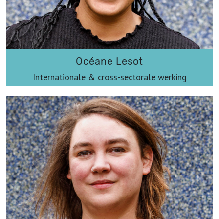
Océane Lesot
Internationale & cross-sectorale werking
oceane@werkplaatsimmaterieelerfgoed.be