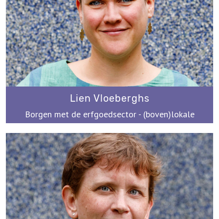
Lien Vloeberghs
Borgen met de erfgoedsector - (boven)lokale
erfgoedwerking
lien@werkplaatsimmaterieelerfgoed.be