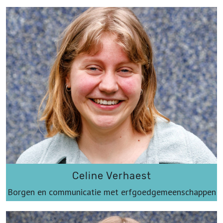
jef@werkplaatsimmaterieelerfgoed.be
Celine Verhaest
Borgen en communicatie met erfgoedgemeenschappen
celine@werkplaatsimmaterieelerfgoed.be