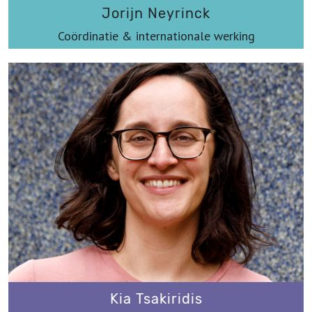
Jorijn Neyrinck
Coördinatie & internationale werking
jorijn@werkplaatsimmaterieelerfgoed.be
Kia Tsakiridis