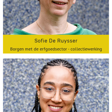
Sofie De Ruysser
Borgen met de erfgoedsector - collectiewerking
sofie.dr@werkplaatsimmaterieelerfgoed.be