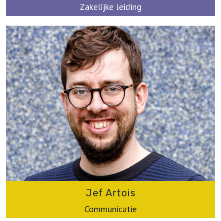
Zakelijke leiding
kia@werkplaatsimmaterieelerfgoed.be
Jef Artois
Communicatie