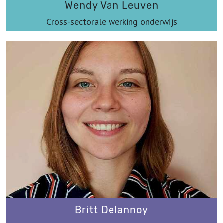
Wendy Van Leuven
Cross-sectorale werking onderwijs
wendy@werkplaatsimmaterieelerfgoed.be
Britt Delannoy