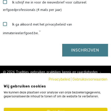
Ik schrijf me in voor de nieuwsbrief voor cultureel
erfgoedprofessionals (4 mails per jaar)
Ik ga akkoord met het privacybeleid van
immaterieelerfgoed.be.
© 2026 Tradities, gebruiken, praktijken, kennis en vaardigheden
-
Cookies wijzigen
-
Privacybeleid
|
Gebruiksvoorwaarden
Colofon
Wij gebruiken cookies
Gebruikersvoorwaarden
Privacybeleid
We kunnen deze plaatsen voor analyse van onze bezoekersgegevens,
gepersonaliseerde inhoud te tonen of om de website te verbeteren.
Cookies
Nieuwsbrief
Sitemap