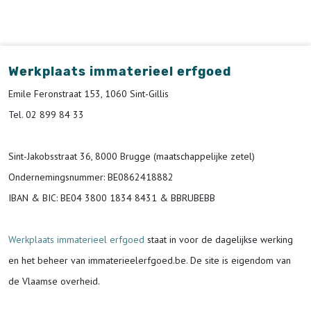
Werkplaats immaterieel erfgoed
Emile Feronstraat 153, 1060 Sint-Gillis
Tel. 02 899 84 33
Sint-Jakobsstraat 36, 8000 Brugge (maatschappelijke zetel)
Ondernemingsnummer
: BE0862418882
IBAN & BIC:
BE04 3800 1834 8431 & BBRUBEBB
Werkplaats immaterieel erfgoed
staat in voor de
dagelijkse werking
en het beheer van immaterieelerfgoed.be.
De site is eigendom van
de Vlaamse overheid.