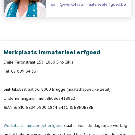
jorijn@werkplaatsimmaterieelerfgoed.be
Werkplaats immaterieel erfgoed
Emile Feronstraat 153, 1060 Sint-Gillis
Tel. 02 899 84 33
Sint-Jakobsstraat 36, 8000 Brugge (maatschappelijke zetel)
Ondernemingsnummer
: BE0862418882
IBAN & BIC:
BE04 3800 1834 8431 & BBRUBEBB
Werkplaats immaterieel erfgoed
staat in voor de
dagelijkse werking
en het beheer van immaterieelerfgoed.be.
De site is eigendom van