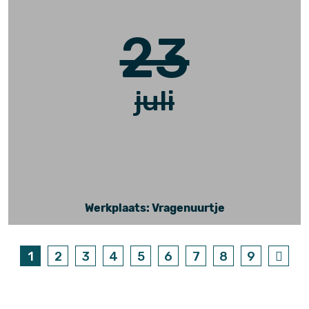
23
juli
Werkplaats: Vragenuurtje
1
2
3
4
5
6
7
8
9