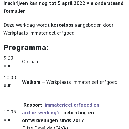
Inschrijven kan nog tot 5 april 2022 via
onderstaand
formulier
Deze Werkdag wordt
kosteloos
aangeboden door
Werkplaats immaterieel erfgoed.
Programma:
9.30
Onthaal
uur
10.00
Welkom
– Werkplaats immaterieel erfgoed
uur
'Rapport
'immaterieel erfgoed en
10.05
archiefwerking':
Toelichting en
uur
ontwikkelingen sinds 2017
Elise Dewilde (CAVA)