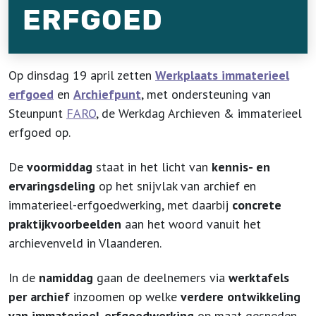
ERFGOED
Op dinsdag 19 april zetten
Werkplaats immaterieel
erfgoed
en
Archiefpunt
, met ondersteuning van
Steunpunt
FARO
, de Werkdag Archieven & immaterieel
erfgoed op.
De
voormiddag
staat in het licht van
kennis- en
ervaringsdeling
op het snijvlak van archief en
immaterieel-erfgoedwerking, met daarbij
concrete
praktijkvoorbeelden
aan het woord vanuit het
archievenveld in Vlaanderen.
In de
namiddag
gaan de deelnemers via
werktafels
per archief
inzoomen op welke
verdere ontwikkeling
van immaterieel-erfgoedwerking
op maat gesneden