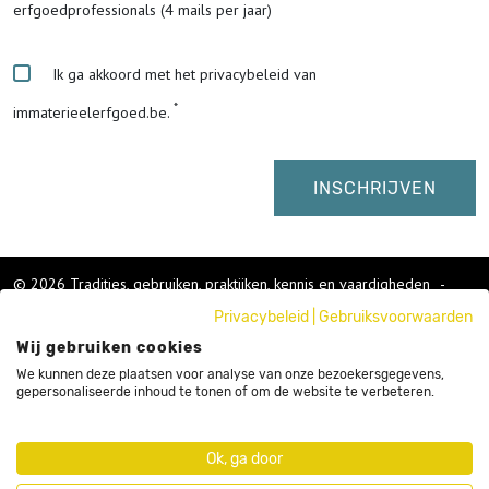
erfgoedprofessionals (4 mails per jaar)
Ik ga akkoord met het privacybeleid van
immaterieelerfgoed.be.
© 2026 Tradities, gebruiken, praktijken, kennis en vaardigheden
-
Cookies wijzigen
-
Privacybeleid
|
Gebruiksvoorwaarden
Colofon
Wij gebruiken cookies
Gebruikersvoorwaarden
Privacybeleid
We kunnen deze plaatsen voor analyse van onze bezoekersgegevens,
gepersonaliseerde inhoud te tonen of om de website te verbeteren.
Cookies
Nieuwsbrief
Sitemap
Ok, ga door
Webdesign by Code d'Or