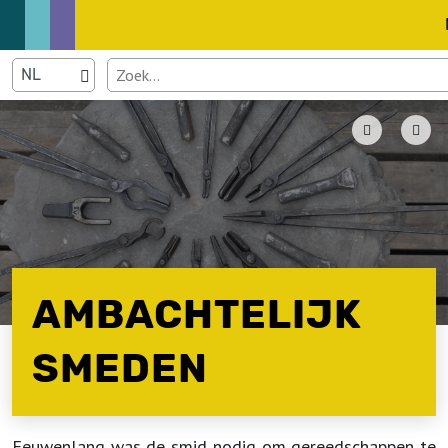
AMBACHTELIJK
SMEDEN
Eeuwenlang was de smid nodig om gereedschappen te