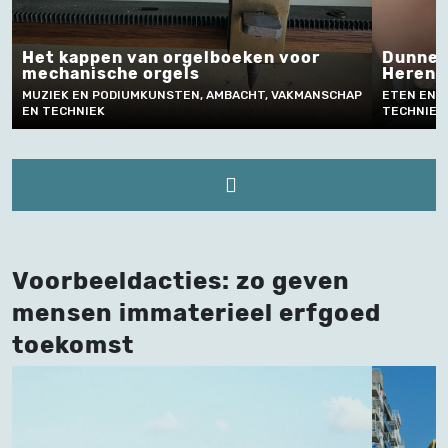
Het kappen van orgelboeken voor
Dunne e
mechanische orgels
Herent
MUZIEK EN PODIUMKUNSTEN, AMBACHT, VAKMANSCHAP
ETEN EN D
EN TECHNIEK
TECHNIEK
Voorbeeldacties: zo geven
mensen immaterieel erfgoed
toekomst