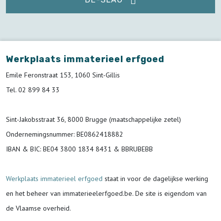
Werkplaats immaterieel erfgoed
Emile Feronstraat 153, 1060 Sint-Gillis
Tel. 02 899 84 33
Sint-Jakobsstraat 36, 8000 Brugge (maatschappelijke zetel)
Ondernemingsnummer
: BE0862418882
IBAN & BIC:
BE04 3800 1834 8431 & BBRUBEBB
Werkplaats immaterieel erfgoed
staat in voor de
dagelijkse werking
en het beheer van immaterieelerfgoed.be.
De site is eigendom van
de Vlaamse overheid.