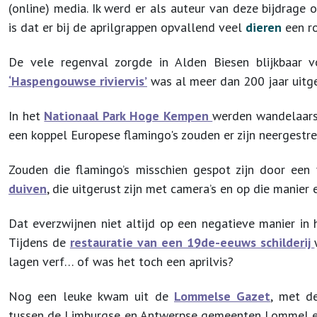
(online) media. Ik werd er als auteur van deze bijdrage o
is dat er bij de aprilgrappen opvallend veel
dieren
een ro
De vele regenval zorgde in Alden Biesen blijkbaar v
‘Haspengouwse riviervis’
was al meer dan 200 jaar uit
In het
Nationaal Park Hoge Kempen
werden wandelaars
een koppel Europese flamingo's zouden er zijn neergest
Zouden die flamingo’s misschien gespot zijn door een
duiven
, die uitgerust zijn met camera’s en op die manier
Dat everzwijnen niet altijd op een negatieve manier in
Tijdens de
restauratie van een 19de-eeuws schilderij
lagen verf… of was het toch een aprilvis?
Nog een leuke kwam uit de
Lommelse Gazet
, met d
tussen de Limburgse en Antwerpse gemeenten Lommel en 