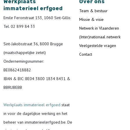
Werkplaats
Over ons
immaterieel erfgoed
Team & bestuur
Emile Feronstraat 153, 1060 Sint-Gillis
Missie & visie
Tel. 02 899 84 33
Netwerk in Vlaanderen
(Inter)nationaal netwerk
Sint-Jakobsstraat 36, 8000 Brugge
Veelgestelde vragen
(maatschappelijke zetel)
Contact
Ondernemingsnummer
:
BE0862418882
IBAN & BIC:
BE04 3800 1834 8431 &
BBRUBEBB
Werkplaats immaterieel erfgoed
staat
in voor de
dagelijkse werking en het
beheer van immaterieelerfgoed.be.
De