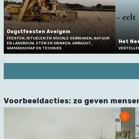
lgem
IALE GEBRUIKEN, NATUUR
Het Neeroeterse dialect
NKEN, AMBACHT,
K
VERTELLEN EN TAALGEBRUIK
Voorbeeldacties: zo geven mense