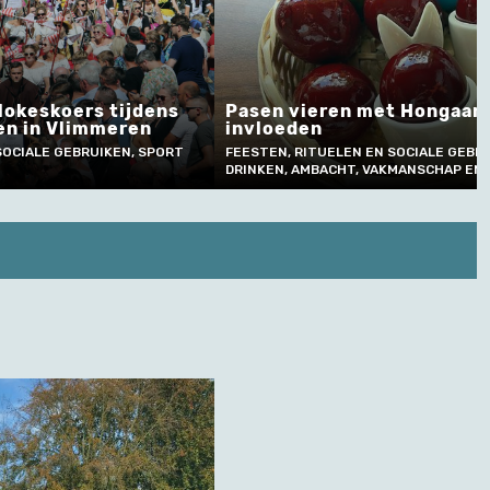
Pasen vieren met Hongaarse
invloeden
Vendelsp
FEESTEN, RITUELEN EN SOCIALE GEBRUIKEN, ETEN EN
MUZIEK EN 
DRINKEN, AMBACHT, VAKMANSCHAP EN TECHNIEK
SOCIALE GE