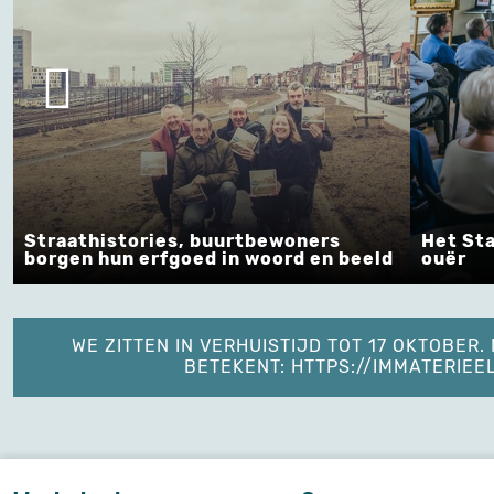
Straathistories, buurtbewoners
Het St
borgen hun erfgoed in woord en beeld
ouër
WE ZITTEN IN VERHUISTIJD TOT 17 OKTOBER
BETEKENT: HTTPS://IMMATERIE