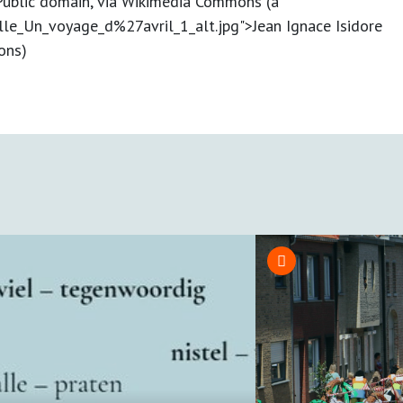
, Public domain, via Wikimedia Commons (a
lle_Un_voyage_d%27avril_1_alt.jpg">Jean Ignace Isidore
ons)