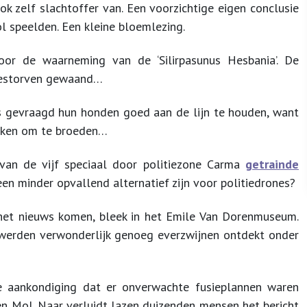
ok zelf slachtoffer van. Een voorzichtige eigen conclusie
l speelden. Een kleine bloemlezing.
oor de waarneming van de ‘Silirpasunus Hesbania’. De
gestorven gewaand…
 gevraagd hun honden goed aan de lijn te houden, want
reken om te broeden…
 van de vijf speciaal door politiezone Carma
getrainde
 een minder opvallend alternatief zijn voor politiedrones?
 het nieuws komen, bleek in het Emile Van Dorenmuseum.
werden verwonderlijk genoeg everzwijnen ontdekt onder
e aankondiging dat er onverwachte fusieplannen waren
Mol. Naar verluidt lazen duizenden mensen het bericht