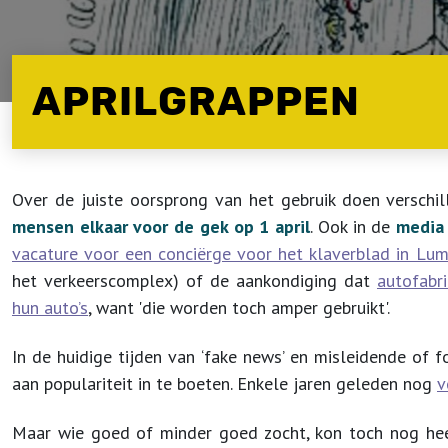
APRILGRAPPEN
Over de juiste oorsprong van het gebruik doen verschi
mensen elkaar voor de gek op 1 april
. Ook in de
media
vacature voor een conciërge voor het klaverblad in Lu
het verkeerscomplex) of de aankondiging dat
autofabr
hun auto’s
, want 'die worden toch amper gebruikt'.
In de huidige tijden van ‘fake news’ en misleidende of f
aan populariteit in te boeten. Enkele jaren geleden nog
v
Maar wie goed of minder goed zocht, kon toch nog h