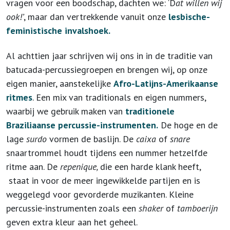
vragen voor een boodschap, dachten we: ‘D
at willen wij
ook!’
, maar dan vertrekkende vanuit onze
lesbische-
feministische invalshoek.
Al achttien jaar schrijven wij ons in in de traditie van
batucada-percussiegroepen en brengen wij, op onze
eigen manier, aanstekelijke
Afro-Latijns-Amerikaanse
ritmes
. Een mix van traditionals en eigen nummers,
waarbij we gebruik maken van
traditionele
Braziliaanse percussie-instrumenten.
De hoge en de
lage
surdo
vormen de baslijn. De
caixa
of
snare
snaartrommel houdt tijdens een nummer hetzelfde
ritme aan. De
repenique,
die een harde klank heeft,
staat in voor de meer ingewikkelde partijen en is
weggelegd voor gevorderde muzikanten. Kleine
percussie-instrumenten zoals een
shaker
of
tamboerijn
geven extra kleur aan het geheel.