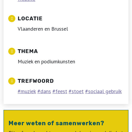
LOCATIE
Vlaanderen en Brussel
THEMA
Muziek en podiumkunsten
TREFWOORD
muziek
dans
feest
stoet
sociaal gebruik
Meer weten of samenwerken?