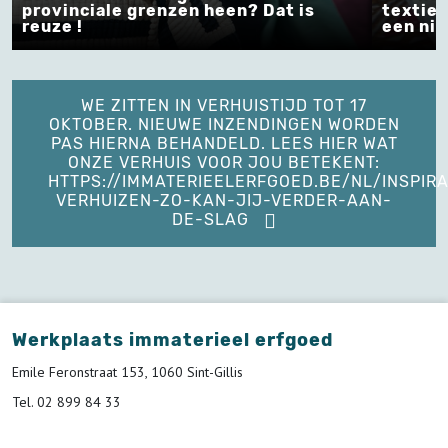
inciale grenzen heen? Dat is
textielambacht
 !
een nieuwe sa
WE ZITTEN IN VERHUISTIJD TOT 17
OKTOBER. NIEUWE INZENDINGEN WORDEN
PAS HIERNA BEHANDELD. LEES HIER WAT
ONZE VERHUIS VOOR JOU BETEKENT:
HTTPS://IMMATERIEELERFGOED.BE/NL/INSPIRA
VERHUIZEN-ZO-KAN-JIJ-VERDER-AAN-
DE-SLAG
Werkplaats immaterieel erfgoed
Emile Feronstraat 153, 1060 Sint-Gillis
Tel. 02 899 84 33