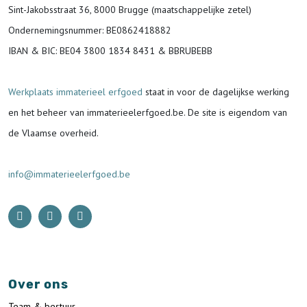
Sint-Jakobsstraat 36, 8000 Brugge (maatschappelijke zetel)
Ondernemingsnummer
: BE0862418882
IBAN & BIC:
BE04 3800 1834 8431 & BBRUBEBB
Werkplaats immaterieel erfgoed
staat in voor de
dagelijkse werking
en het beheer van immaterieelerfgoed.be.
De site is eigendom van
de Vlaamse overheid.
info@immaterieelerfgoed.be
Over ons
Team & bestuur