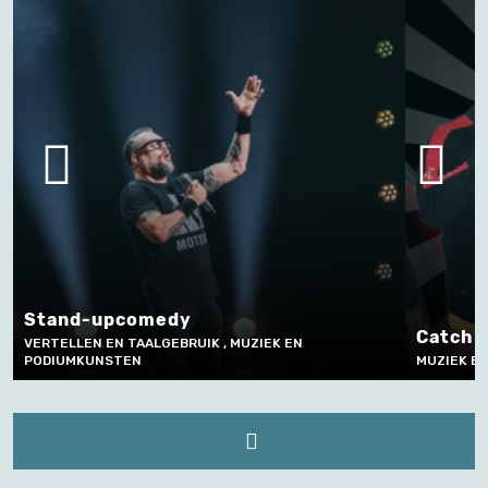
pcomedy
Catch in Vlaandere
N TAALGEBRUIK , MUZIEK EN
TEN
MUZIEK EN PODIUMKUNSTEN