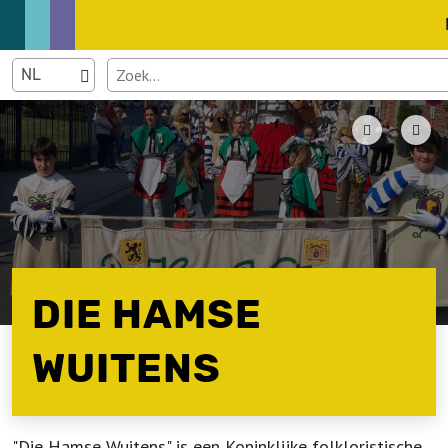
DIE HAMSE
WUITENS
"Die Hamse Wuitens" is een Koninklijke folkloristische