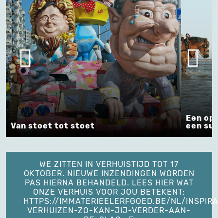
Een opl
Van stoet tot stoet
een suc
WE ZITTEN IN VERHUISTIJD TOT 17
OKTOBER. NIEUWE INZENDINGEN WORDEN
PAS HIERNA BEHANDELD. LEES HIER WAT
ONZE VERHUIS VOOR JOU BETEKENT:
HTTPS://IMMATERIEELERFGOED.BE/NL/INSPIRA
VERHUIZEN-ZO-KAN-JIJ-VERDER-AAN-