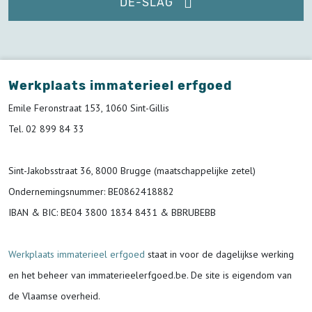
DE-SLAG
Werkplaats immaterieel erfgoed
Emile Feronstraat 153, 1060 Sint-Gillis
Tel. 02 899 84 33
Sint-Jakobsstraat 36, 8000 Brugge (maatschappelijke zetel)
Ondernemingsnummer
: BE0862418882
IBAN & BIC:
BE04 3800 1834 8431 & BBRUBEBB
Werkplaats immaterieel erfgoed
staat in voor de
dagelijkse werking
en het beheer van immaterieelerfgoed.be.
De site is eigendom van
de Vlaamse overheid.