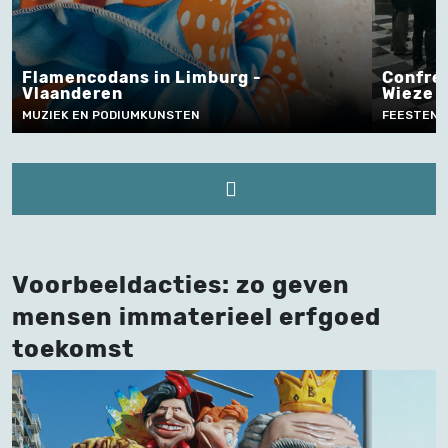
Flamencodans in Limburg -
Confrér
Vlaanderen
Wieze
MUZIEK EN PODIUMKUNSTEN
FEESTEN, 
Voorbeeldacties: zo geven
mensen immaterieel erfgoed
toekomst