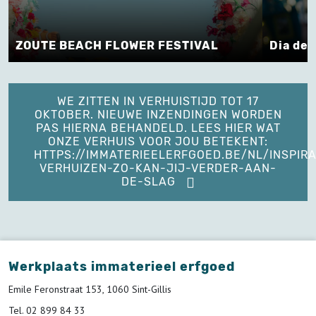
ZOUTE BEACH FLOWER FESTIVAL
Dia de 
WE ZITTEN IN VERHUISTIJD TOT 17
OKTOBER. NIEUWE INZENDINGEN WORDEN
PAS HIERNA BEHANDELD. LEES HIER WAT
ONZE VERHUIS VOOR JOU BETEKENT:
HTTPS://IMMATERIEELERFGOED.BE/NL/INSPIRA
VERHUIZEN-ZO-KAN-JIJ-VERDER-AAN-
DE-SLAG
Werkplaats immaterieel erfgoed
Emile Feronstraat 153, 1060 Sint-Gillis
Tel. 02 899 84 33