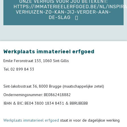
ONZE VERHUIS VOOR JOU BETEKENT:
HTTPS://IMMATERIEELERFGOED.BE/NL/INSPIRA
VERHUIZEN-ZO-KAN-JIJ-VERDER-AAN-
DE-SLAG
Werkplaats immaterieel erfgoed
Emile Feronstraat 153, 1060 Sint-Gillis
Tel. 02 899 84 33
Sint-Jakobsstraat 36, 8000 Brugge (maatschappelijke zetel)
Ondernemingsnummer
: BE0862418882
IBAN & BIC:
BE04 3800 1834 8431 & BBRUBEBB
Werkplaats immaterieel erfgoed
staat in voor de
dagelijkse werking