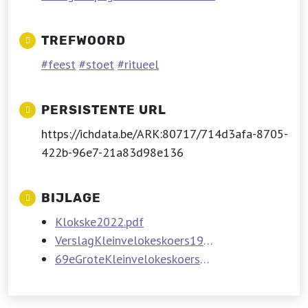
TREFWOORD
feest
stoet
ritueel
PERSISTENTE URL
https://ichdata.be/ARK:80717/714d3afa-8705-
422b-96e7-21a83d98e136
BIJLAGE
Klokske2022.pdf
VerslagKleinvelokeskoers1962.pdf
69eGroteKleinvelokeskoersDeelnemerslijst.pdf