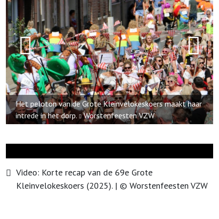
e Kleinvelokeskoers maakt haar
Het peloton staat klaar aan 
tenfeesten VZW
Worstenfeesten VZW
Video:
Korte recap van de 69e Grote
Kleinvelokeskoers (2025).
| ©
Worstenfeesten VZW