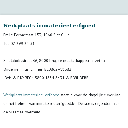
Werkplaats immaterieel erfgoed
Emile Feronstraat 153, 1060 Sint-Gillis
Tel. 02 899 84 33
Sint-Jakobsstraat 36, 8000 Brugge (maatschappelijke zetel)
Ondernemingsnummer
: BE0862418882
IBAN & BIC:
BE04 3800 1834 8431 & BBRUBEBB
Werkplaats immaterieel erfgoed
staat in voor de
dagelijkse werking
en het beheer van immaterieelerfgoed.be.
De site is eigendom van
de Vlaamse overheid.