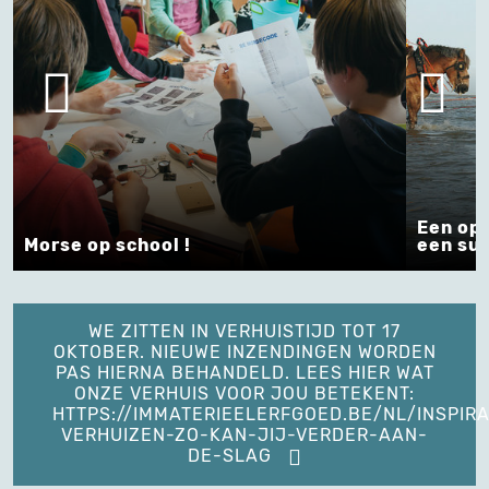
Een opl
Morse op school !
een suc
WE ZITTEN IN VERHUISTIJD TOT 17
OKTOBER. NIEUWE INZENDINGEN WORDEN
PAS HIERNA BEHANDELD. LEES HIER WAT
ONZE VERHUIS VOOR JOU BETEKENT:
HTTPS://IMMATERIEELERFGOED.BE/NL/INSPIRA
VERHUIZEN-ZO-KAN-JIJ-VERDER-AAN-
DE-SLAG