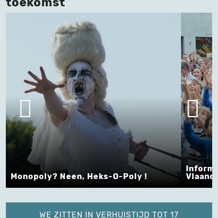
toekomst
Informa
Monopoly? Neen, Heks-O-Poly !
Vlaand
WE ZITTEN IN VERHUISTIJD TOT 17