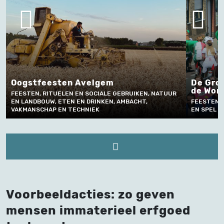
Oogstfeesten Avelgem
De Grot
de Wor
FEESTEN, RITUELEN EN SOCIALE GEBRUIKEN, NATUUR
EN LANDBOUW, ETEN EN DRINKEN, AMBACHT,
FEESTEN, 
VAKMANSCHAP EN TECHNIEK
EN SPEL
Voorbeeldacties: zo geven
mensen immaterieel erfgoed