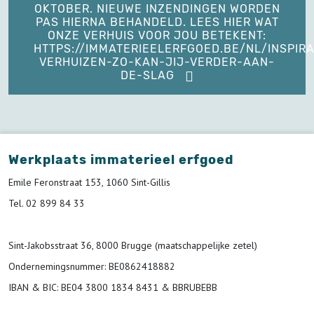
OKTOBER. NIEUWE INZENDINGEN WORDEN
PAS HIERNA BEHANDELD. LEES HIER WAT
ONZE VERHUIS VOOR JOU BETEKENT:
HTTPS://IMMATERIEELERFGOED.BE/NL/INSPIRA
VERHUIZEN-ZO-KAN-JIJ-VERDER-AAN-
DE-SLAG
Werkplaats immaterieel erfgoed
Emile Feronstraat 153, 1060 Sint-Gillis
Tel. 02 899 84 33
Sint-Jakobsstraat 36, 8000 Brugge (maatschappelijke zetel)
Ondernemingsnummer
: BE0862418882
IBAN & BIC:
BE04 3800 1834 8431 & BBRUBEBB