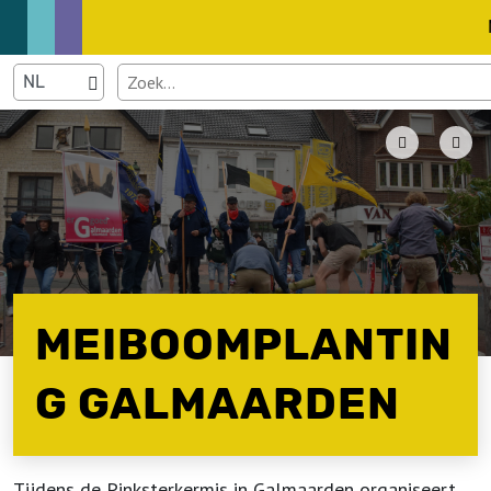
MEIBOOMPLANTIN
G GALMAARDEN
Tijdens de Pinksterkermis in Galmaarden organiseert