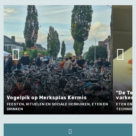
"De Terter" een opgevulde
mis
varkenspoot
UIKEN, ETEN EN
ETEN EN DRINKEN, AMBACHT, VAKMANSCHAP EN
TECHNIEK