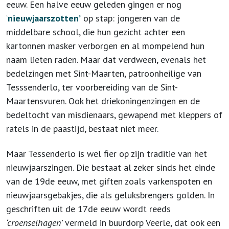
eeuw. Een halve eeuw geleden gingen er nog
‘
nieuwjaarszotten’
op stap: jongeren van de
middelbare school, die hun gezicht achter een
kartonnen masker verborgen en al mompelend hun
naam lieten raden. Maar dat verdween, evenals het
bedelzingen met Sint-Maarten, patroonheilige van
Tesssenderlo, ter voorbereiding van de Sint-
Maartensvuren. Ook het driekoningenzingen en de
bedeltocht van misdienaars, gewapend met kleppers of
ratels in de paastijd, bestaat niet meer.
Maar Tessenderlo is wel fier op zijn traditie van het
nieuwjaarszingen. Die bestaat al zeker sinds het einde
van de 19
de
eeuw, met giften zoals varkenspoten en
nieuwjaarsgebakjes, die als geluksbrengers golden. In
geschriften uit de 17
de
eeuw wordt reeds
‘croenselhagen’
vermeld in buurdorp Veerle, dat ook een