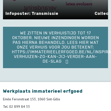
Infoposter: Transmissie
Collect
WE ZITTEN IN VERHUISTIJD TOT 17
OKTOBER. NIEUWE INZENDINGEN WORDEN
PAS HIERNA BEHANDELD. LEES HIER WAT
ONZE VERHUIS VOOR JOU BETEKENT:
HTTPS://IMMATERIEELERFGOED.BE/NL/INSPIRA
VERHUIZEN-ZO-KAN-JIJ-VERDER-AAN-
DE-SLAG
Werkplaats immaterieel erfgoed
Emile Feronstraat 153, 1060 Sint-Gillis
Tel. 02 899 84 33