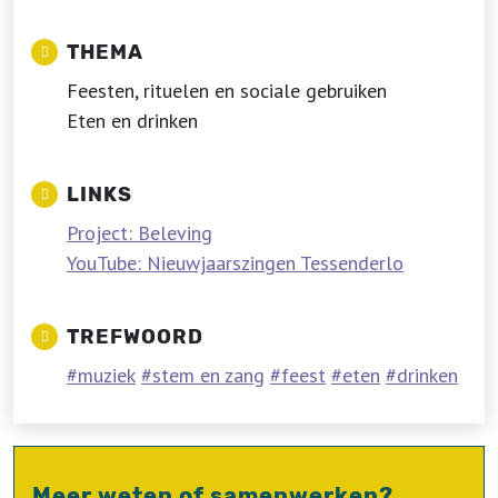
THEMA
Feesten, rituelen en sociale gebruiken
Eten en drinken
LINKS
Project: Beleving
YouTube: Nieuwjaarszingen Tessenderlo
TREFWOORD
muziek
stem en zang
feest
eten
drinken
Meer weten of samenwerken?