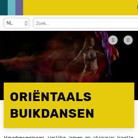
ORIËNTAALS
BUIKDANSEN
Heupbewegingen, sierlijke armen en
shimmies
(snelle,