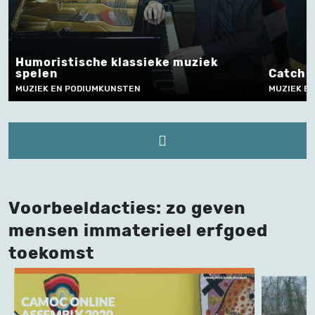
Catch in Vlaanderen
Decor
MUZIEK EN PODIUMKUNSTEN, SPORT EN SPEL
MUZIEK 
Voorbeeldacties: zo geven
mensen immaterieel erfgoed
toekomst