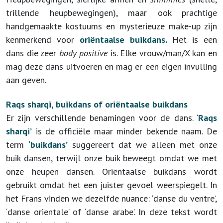
trillende heupbewegingen), maar ook prachtige
handgemaakte kostuums en mysterieuze make-up zijn
kenmerkend voor
oriëntaalse buikdans.
Het is een
dans die zeer
body positive
is. Elke vrouw/man/X kan en
mag deze dans uitvoeren en mag er een eigen invulling
aan geven.
Raqs sharqi, buikdans of oriëntaalse buikdans
Er zijn verschillende benamingen voor de dans. ‘
Raqs
sharqi’
is de officiële maar minder bekende naam. De
term
‘buikdans’
suggereert dat we alleen met onze
buik dansen, terwijl onze buik beweegt omdat we met
onze heupen dansen. Oriëntaalse buikdans wordt
gebruikt omdat het een juister gevoel weerspiegelt. In
het Frans vinden we dezelfde nuance: ‘danse du ventre’,
‘danse orientale’ of ‘danse arabe’. In deze tekst wordt