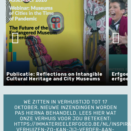
Publicatie: Reflections on Intangible
Erfgoe
Cultural Heritage and City Museums
erfgoed
WE ZITTEN IN VERHUISTIJD TOT 17
OKTOBER. NIEUWE INZENDINGEN WORDEN
PAS HIERNA BEHANDELD. LEES HIER WAT
ONZE VERHUIS VOOR JOU BETEKENT:
HTTPS://IMMATERIEELERFGOED.BE/NL/INSPIRA
VERHUIZEN-ZO-KAN-JIJ-VERDER-AAN-