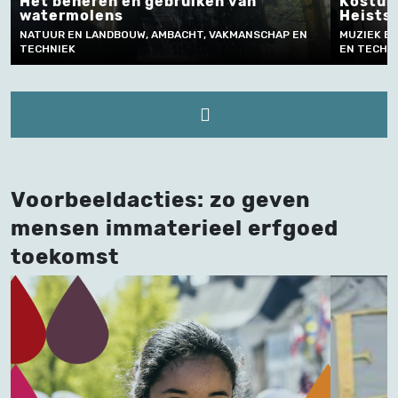
heren en gebruiken van
Kostumering bij
molens
Heists Kamerto
EN LANDBOUW, AMBACHT, VAKMANSCHAP EN
MUZIEK EN PODIUMKUN
K
EN TECHNIEK
Voorbeeldacties: zo geven
mensen immaterieel erfgoed
toekomst