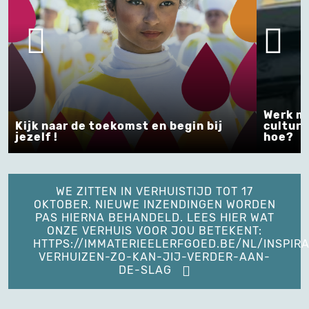
Werk m
Kijk naar de toekomst en begin bij
culture
jezelf !
hoe?
WE ZITTEN IN VERHUISTIJD TOT 17
OKTOBER. NIEUWE INZENDINGEN WORDEN
PAS HIERNA BEHANDELD. LEES HIER WAT
ONZE VERHUIS VOOR JOU BETEKENT:
HTTPS://IMMATERIEELERFGOED.BE/NL/INSPIRA
VERHUIZEN-ZO-KAN-JIJ-VERDER-AAN-
DE-SLAG