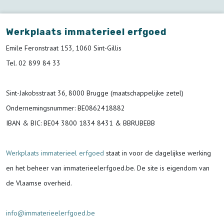
Werkplaats immaterieel erfgoed
Emile Feronstraat 153, 1060 Sint-Gillis
Tel. 02 899 84 33
Sint-Jakobsstraat 36, 8000 Brugge (maatschappelijke zetel)
Ondernemingsnummer
: BE0862418882
IBAN & BIC:
BE04 3800 1834 8431 & BBRUBEBB
Werkplaats immaterieel erfgoed
staat in voor de
dagelijkse werking
en het beheer van immaterieelerfgoed.be.
De site is eigendom van
de Vlaamse overheid.
info@immaterieelerfgoed.be