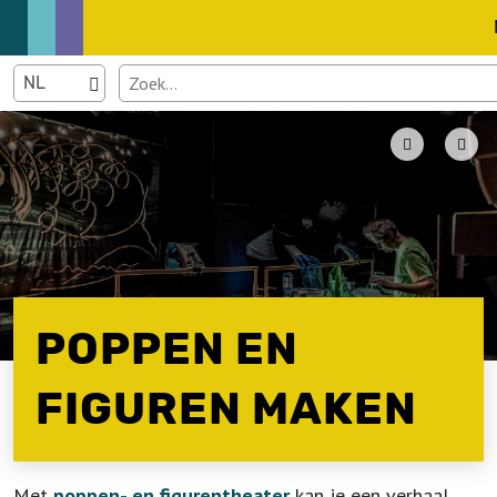
POPPEN EN
FIGUREN MAKEN
Met
poppen- en figurentheater
kan je een verhaal