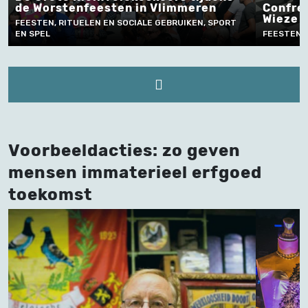
de Worstenfeesten in Vlimmeren
Confrérie
Wieze
FEESTEN, RITUELEN EN SOCIALE GEBRUIKEN, SPORT
EN SPEL
FEESTEN, RI
Voorbeeldacties: zo geven
mensen immaterieel erfgoed
toekomst