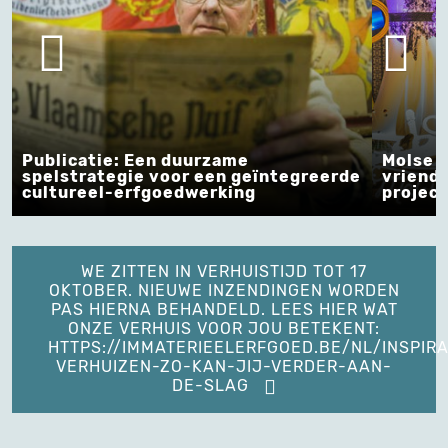
Publicatie: Een duurzame
Molse l
spelstrategie voor een geïntegreerde
vriends
cultureel-erfgoedwerking
project 
WE ZITTEN IN VERHUISTIJD TOT 17
OKTOBER. NIEUWE INZENDINGEN WORDEN
PAS HIERNA BEHANDELD. LEES HIER WAT
ONZE VERHUIS VOOR JOU BETEKENT:
HTTPS://IMMATERIEELERFGOED.BE/NL/INSPIRA
VERHUIZEN-ZO-KAN-JIJ-VERDER-AAN-
DE-SLAG