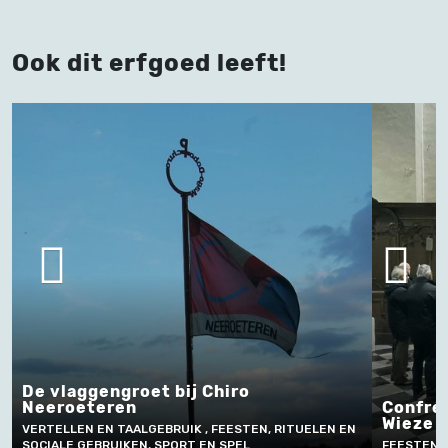
Ook dit erfgoed leeft!
De vlaggengroet bij Chiro
Neeroeteren
Confrér
Wieze
VERTELLEN EN TAALGEBRUIK , FEESTEN, RITUELEN EN
SOCIALE GEBRUIKEN, SPORT EN SPEL
FEESTEN, 