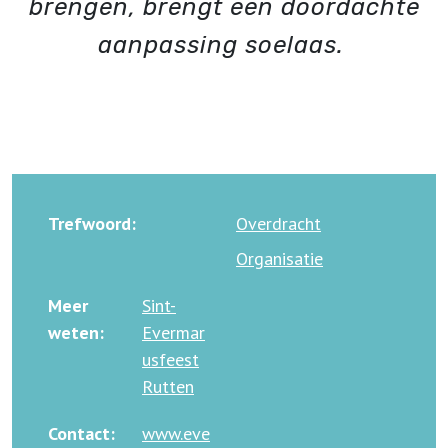
brengen, brengt een doordachte
aanpassing soelaas.
Trefwoord:
Overdracht
Organisatie
Meer
Sint-
weten:
Evermar
usfeest
Rutten
Contact:
www.eve