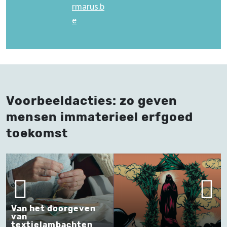
rmarus.b
e
Voorbeeldacties: zo geven
mensen immaterieel erfgoed
toekomst
Van het doorgeven
van
textielambachten