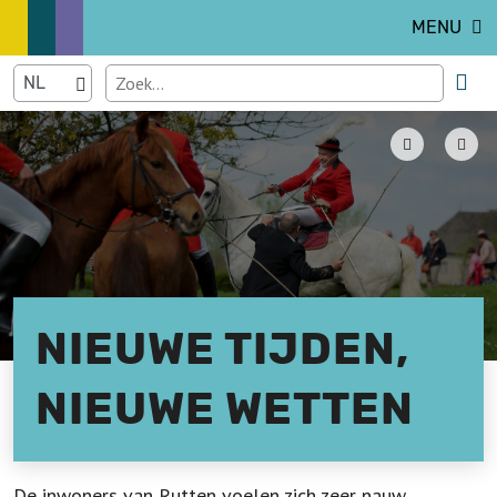
MENU
NIEUWE TIJDEN,
NIEUWE WETTEN
De inwoners van Rutten voelen zich zeer nauw