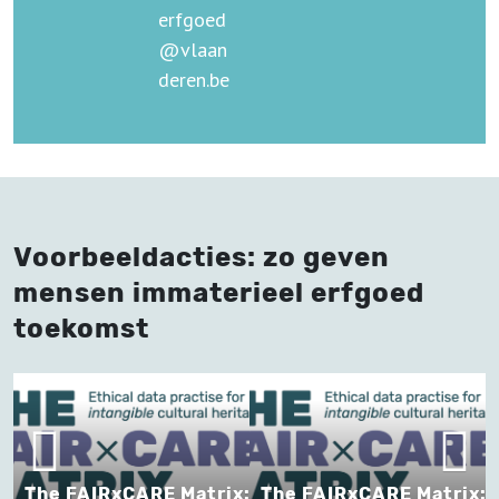
erfgoed
@vlaan
deren.be
Voorbeeldacties: zo geven
mensen immaterieel erfgoed
toekomst
x:
The FAIRxCARE Matrix:
The FAIRxCARE Matrix: