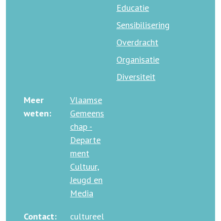
Educatie
Sensibilisering
Overdracht
Organisatie
Diversiteit
Meer
Vlaamse
weten:
Gemeens
chap -
Departe
ment
Cultuur,
Jeugd en
Media
Contact:
cultureel