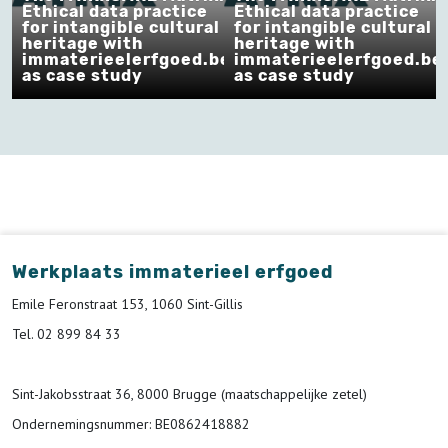
Ethical data practice
Ethical data practice
l
for intangible cultural
for intangible cultural
heritage with
heritage with
be
immaterieelerfgoed.be
immaterieelerfgoed.be
as case study
as case study
Werkplaats immaterieel erfgoed
Emile Feronstraat 153, 1060 Sint-Gillis
Tel. 02 899 84 33
Sint-Jakobsstraat 36, 8000 Brugge (maatschappelijke zetel)
Ondernemingsnummer
: BE0862418882