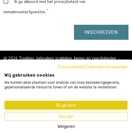
Ik ga akkoord met het privacybeleid van
immaterieelerfgoed.be.
© 2026 Tradities, gebruiken, praktijken, kennis en vaardigheden
-
Cookies wijzigen
-
Privacybeleid
|
Gebruiksvoorwaarden
Colofon
Wij gebruiken cookies
Gebruikersvoorwaarden
Privacybeleid
We kunnen deze plaatsen voor analyse van onze bezoekersgegevens,
gepersonaliseerde inhoud te tonen of om de website te verbeteren.
Cookies
Nieuwsbrief
Sitemap
Ok, ga door
Webdesign by Code d'Or
Pas aan
Weigeren