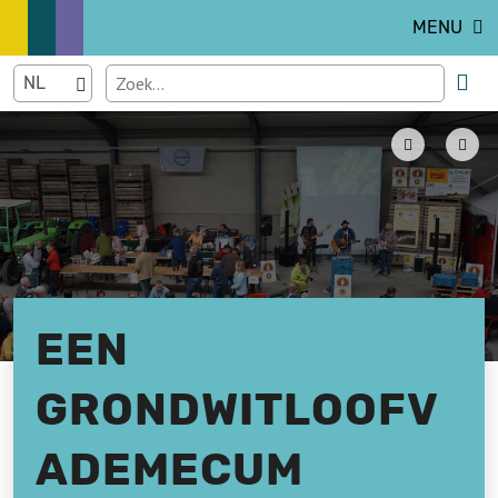
MENU
EEN
GRONDWITLOOFV
ADEMECUM