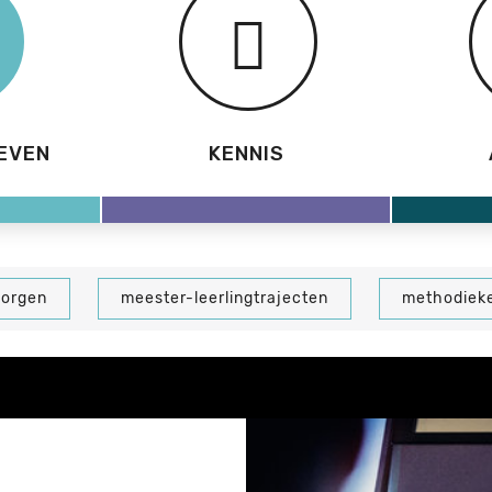
EVEN
KENNIS
borgen
meester-leerlingtrajecten
methodiek