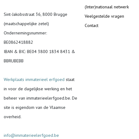
(Inter)nationaal netwerk
Sint-Jakobsstraat 36, 8000 Brugge
Veelgestelde vragen
(maatschappelijke zetel)
Contact
Ondernemingsnummer
:
BE0862418882
IBAN & BIC:
BE04 3800 1834 8431 &
BBRUBEBB
Werkplaats immaterieel erfgoed
staat
in voor de
dagelijkse werking en het
beheer van immaterieelerfgoed.be.
De
site is eigendom van de Vlaamse
overheid.
info@immaterieelerfgoed.be