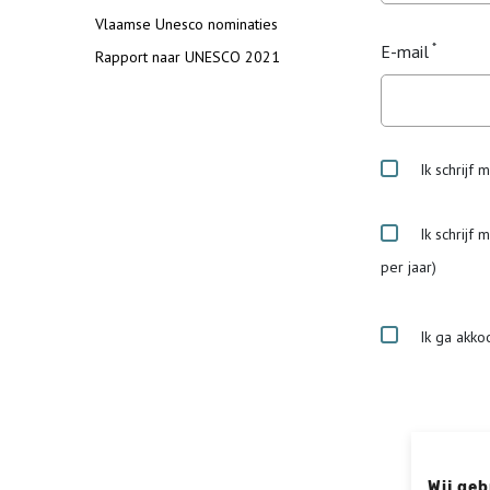
Vlaamse Unesco nominaties
E-mail
Rapport naar UNESCO 2021
Ik schrijf 
Ik schrijf 
per jaar)
Ik ga akko
Wij geb