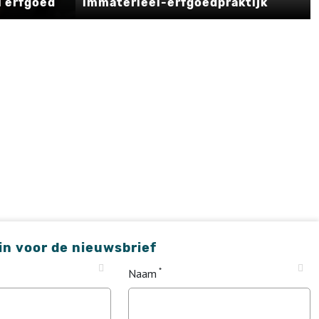
l erfgoed
immaterieel-erfgoedpraktijk
 in voor de nieuwsbrief
Naam