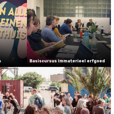
s
Basiscursus immaterieel erfgoed