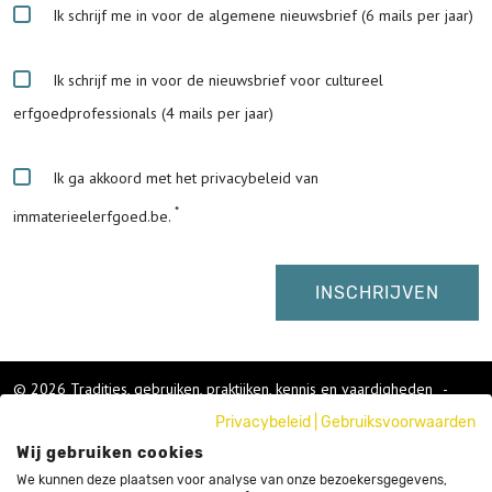
Ik schrijf me in voor de algemene nieuwsbrief (6 mails per jaar)
Ik schrijf me in voor de nieuwsbrief voor cultureel
erfgoedprofessionals (4 mails per jaar)
Ik ga akkoord met het privacybeleid van
immaterieelerfgoed.be.
© 2026 Tradities, gebruiken, praktijken, kennis en vaardigheden
-
Cookies wijzigen
-
Privacybeleid
|
Gebruiksvoorwaarden
Colofon
Wij gebruiken cookies
Gebruikersvoorwaarden
Privacybeleid
We kunnen deze plaatsen voor analyse van onze bezoekersgegevens,