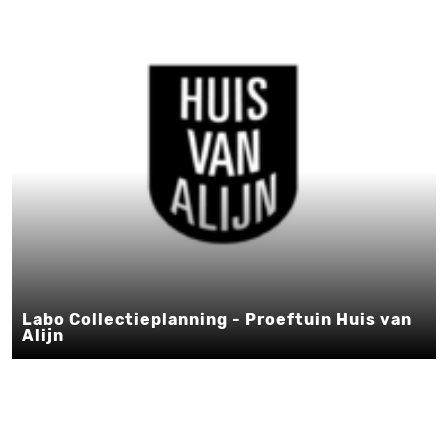
Labo Collectieplanning - Proeftuin Huis van
Alijn