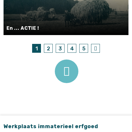
En ... ACTIE !
1
2
3
4
5
Werkplaats immaterieel erfgoed