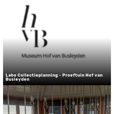
Labo Collectieplanning - Proeftuin Hof van
Busleyden