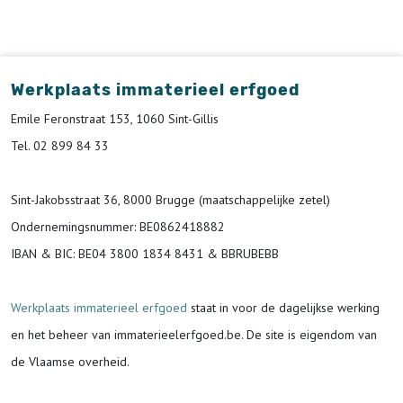
Werkplaats immaterieel erfgoed
Emile Feronstraat 153, 1060 Sint-Gillis
Tel. 02 899 84 33
Sint-Jakobsstraat 36, 8000 Brugge (maatschappelijke zetel)
Ondernemingsnummer
: BE0862418882
IBAN & BIC:
BE04 3800 1834 8431 & BBRUBEBB
Werkplaats immaterieel erfgoed
staat in voor de
dagelijkse werking
en het beheer van immaterieelerfgoed.be.
De site is eigendom van
de Vlaamse overheid.