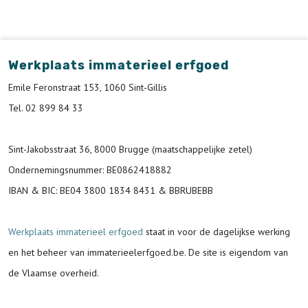
Werkplaats immaterieel erfgoed
Emile Feronstraat 153, 1060 Sint-Gillis
Tel. 02 899 84 33
Sint-Jakobsstraat 36, 8000 Brugge (maatschappelijke zetel)
Ondernemingsnummer
: BE0862418882
IBAN & BIC:
BE04 3800 1834 8431 & BBRUBEBB
Werkplaats immaterieel erfgoed
staat in voor de
dagelijkse werking
en het beheer van immaterieelerfgoed.be.
De site is eigendom van
de Vlaamse overheid.