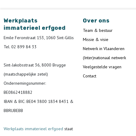
Werkplaats
Over ons
immaterieel erfgoed
Team & bestuur
Emile Feronstraat 153, 1060 Sint-Gillis
Missie & visie
Tel. 02 899 84 33
Netwerk in Vlaanderen
(Inter)nationaal netwerk
Sint-Jakobsstraat 36, 8000 Brugge
Veelgestelde vragen
(maatschappelijke zetel)
Contact
Ondernemingsnummer
:
BE0862418882
IBAN & BIC:
BE04 3800 1834 8431 &
BBRUBEBB
Werkplaats immaterieel erfgoed
staat