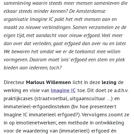
samenleving waarin steeds meer mensen samenleven die
elkaar steeds minder kennen? De Amsterdamse
organisatie Imagine IC pakt het mét mensen aan en
maakt zo nieuwe verbindingen. Samen verzamelen ze de
eigen tijd, met aandacht voor nieuw erfgoed. Veel meer
dan over dat verleden, gaat erfgoed dan over nu en later.
We bewaren het omdat we er de toekomst mee willen
vormgeven. Daarom moet ‘ons’ erfgoed een stem en plek
bieden aan iedereen, toch?
Directeur
Marlous Willemsen
licht in deze
lezing
de
werking en visie van
Imagine IC
toe. Dit doet ze a.d.h.v.
praktijkcases (straatvoetbal, uitgaanscultuur …) en
immaterieel-erfgoedinsteken (bv. hoe presenteert
Imagine IC immaterieel erfgoed?). Vervolgens zoomt ze
in op ‘emotienetwerken’, een methode in ontwikkeling
voor de waardering van (immaterieel) erfgoed én