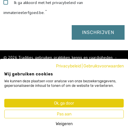
Ik ga akkoord met het privacybeleid van
immaterieelerfgoed.be.
© 2026 Tradities, gebruiken, praktijken, kennis en vaardigheden
-
Cookies wijzigen
-
Privacybeleid
|
Gebruiksvoorwaarden
Colofon
Wij gebruiken cookies
Gebruikersvoorwaarden
Privacybeleid
We kunnen deze plaatsen voor analyse van onze bezoekersgegevens,
gepersonaliseerde inhoud te tonen of om de website te verbeteren.
Cookies
Nieuwsbrief
Sitemap
Ok, ga door
Webdesign by Code d'Or
Pas aan
Weigeren