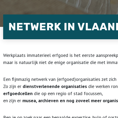
NETWERK IN VLAA
Werkplaats immaterieel erfgoed is het eerste aanspreekp
maar is natuurlijk niet de enige organisatie die met immat
Een fijnmazig netwerk van (erfgoed)organisaties zet zich
Zo zijn er
dienstverlenende organisaties
die werken ron
erfgoedcellen
die op een regio of stad focussen,
en zijn er
musea, archieven en nog zoveel meer organis
Ben je op zoek naar een bepaalde expertise, hulp of part