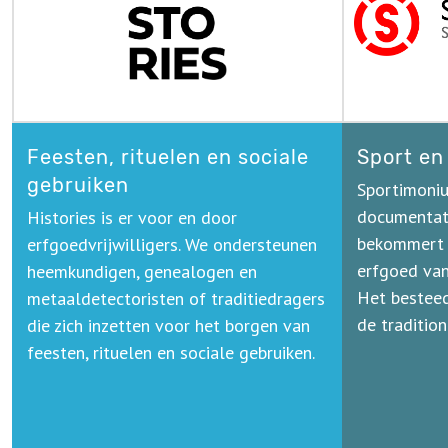
Feesten, rituelen en sociale
Sport en
gebruiken
Sportimoni
documentati
Histories is er voor en door
bekommert 
erfgoedvrijwilligers. We ondersteunen
erfgoed van 
heemkundigen, genealogen en
Het besteed
metaaldetectoristen of traditiedragers
de traditio
die zich inzetten voor het borgen van
feesten, rituelen en sociale gebruiken.