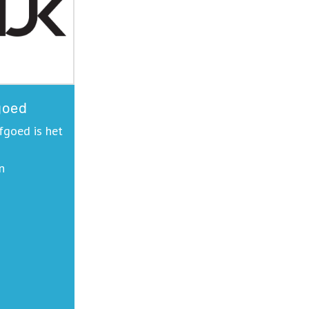
goed
fgoed is het
n