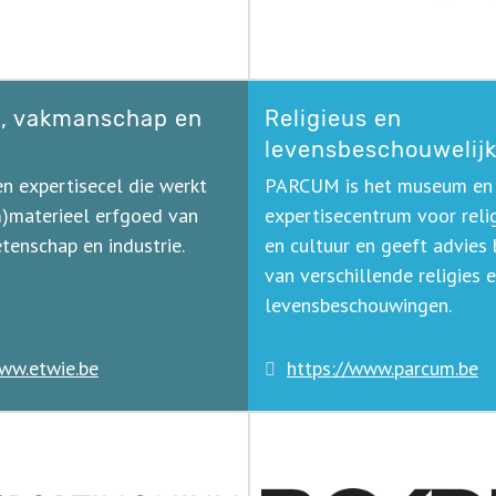
, vakmanschap en
Religieus en
levensbeschouwelijk
en expertisecel die werkt
PARCUM is het museum en
m)materieel erfgoed van
expertisecentrum voor reli
etenschap en industrie.
en cultuur en geeft advies 
van verschillende religies 
levensbeschouwingen.
www.etwie.be
https://www.parcum.be