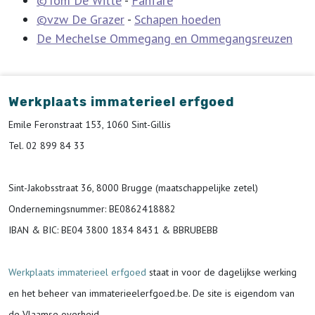
©Tom De Witte
-
Fanfare
©vzw De Grazer
-
Schapen hoeden
De Mechelse Ommegang en Ommegangsreuzen
Werkplaats immaterieel erfgoed
Emile Feronstraat 153, 1060 Sint-Gillis
Tel. 02 899 84 33
Sint-Jakobsstraat 36, 8000 Brugge (maatschappelijke zetel)
Ondernemingsnummer
: BE0862418882
IBAN & BIC:
BE04 3800 1834 8431 & BBRUBEBB
Werkplaats immaterieel erfgoed
staat in voor de
dagelijkse werking
en het beheer van immaterieelerfgoed.be.
De site is eigendom van
de Vlaamse overheid.