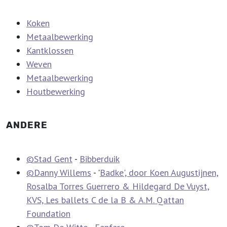
Koken
Metaalbewerking
Kantklossen
Weven
Metaalbewerking
Houtbewerking
ANDERE
©Stad Gent
-
Bibberduik
©Danny Willems
- '
Badke', door Koen Augustijnen,
Rosalba Torres Guerrero & Hildegard De Vuyst,
KVS, Les ballets C de la B & A.M. Qattan
Foundation