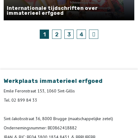
Internationale tijdschriften over
immaterieel erfgoed
1
2
3
4
Werkplaats immaterieel erfgoed
Emile Feronstraat 153, 1060 Sint-Gillis
Tel. 02 899 84 33
Sint-Jakobsstraat 36, 8000 Brugge (maatschappelijke zetel)
Ondernemingsnummer
: BE0862418882
IBAN & BIC:
BE04 3800 1834 8431 & BBRUBEBB