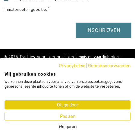
immaterieelerfgoed.be.
© 2026 Tradities, gebruiken, praktijken, kennis en vaardigheden
-
Cookies wijzigen
-
Privacybeleid
|
Gebruiksvoorwaarden
Colofon
Wij gebruiken cookies
Gebruikersvoorwaarden
Privacybeleid
We kunnen deze plaatsen voor analyse van onze bezoekersgegevens,
gepersonaliseerde inhoud te tonen of om de website te verbeteren.
Cookies
Nieuwsbrief
Sitemap
Ok, ga door
Webdesign by Code d'Or
Pas aan
Weigeren