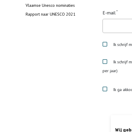
Vlaamse Unesco nominaties
E-mail
Rapport naar UNESCO 2021
Ik schrijf 
Ik schrijf 
per jaar)
Ik ga akko
Wij geb