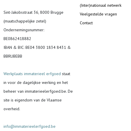
(Inter)nationaal netwerk
Sint-Jakobsstraat 36, 8000 Brugge
Veelgestelde vragen
(maatschappelijke zetel)
Contact
Ondernemingsnummer
:
BE0862418882
IBAN & BIC:
BE04 3800 1834 8431 &
BBRUBEBB
Werkplaats immaterieel erfgoed
staat
in voor de
dagelijkse werking en het
beheer van immaterieelerfgoed.be.
De
site is eigendom van de Vlaamse
overheid.
info@immaterieelerfgoed.be