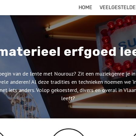
HOME
VEELGESTELDE
materieel erfgoed lee
 begin van de lente met Nourouz? Zit een muziekgenre je i
vele anderen! Al deze tradities en technieken noemen we ‘i
et iets anders. Volop gekoesterd, divers en overal in Vla
leeft?