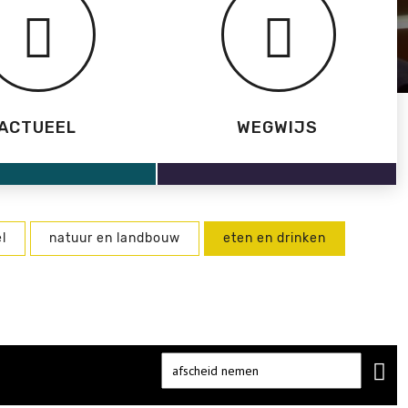
ACTUEEL
WEGWIJS
l
natuur en landbouw
eten en drinken