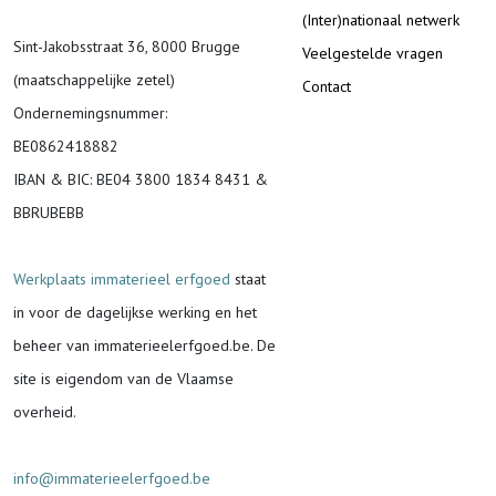
(Inter)nationaal netwerk
Sint-Jakobsstraat 36, 8000 Brugge
Veelgestelde vragen
(maatschappelijke zetel)
Contact
Ondernemingsnummer
:
BE0862418882
IBAN & BIC:
BE04 3800 1834 8431 &
BBRUBEBB
Werkplaats immaterieel erfgoed
staat
in voor de
dagelijkse werking en het
beheer van immaterieelerfgoed.be.
De
site is eigendom van de Vlaamse
overheid.
info@immaterieelerfgoed.be