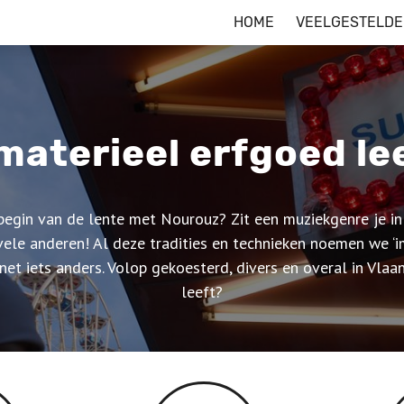
HOME
VEELGESTELDE
materieel erfgoed lee
 begin van de lente met Nourouz? Zit een muziekgenre je i
vele anderen! Al deze tradities en technieken noemen we ‘i
et iets anders. Volop gekoesterd, divers en overal in Vla
leeft?