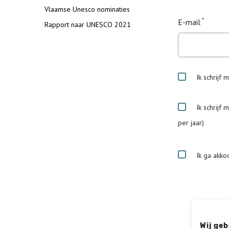
Vlaamse Unesco nominaties
E-mail
Rapport naar UNESCO 2021
Ik schrijf 
Ik schrijf 
per jaar)
Ik ga akko
Wij geb